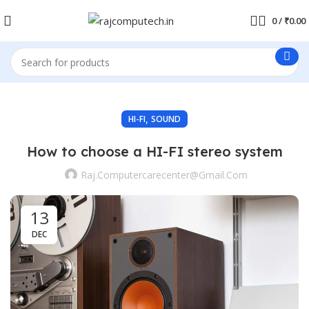
0
/
₹
0.00
,
HI-FI
SOUND
How to choose a HI-FI stereo system
Raj.computercarecenter@gmail.com
13
DEC