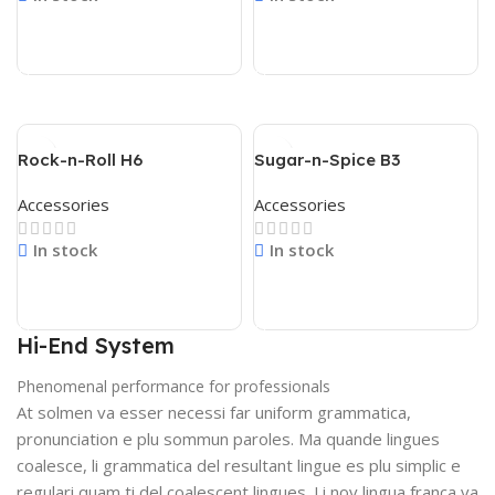
Read More
Read More
Rock-n-Roll H6
Sugar-n-Spice B3
Accessories
Accessories
In stock
In stock
Read More
Read More
Hi-End System
Phenomenal performance for professionals
At solmen va esser necessi far uniform grammatica,
pronunciation e plu sommun paroles. Ma quande lingues
coalesce, li grammatica del resultant lingue es plu simplic e
regulari quam ti del coalescent lingues. Li nov lingua franca va